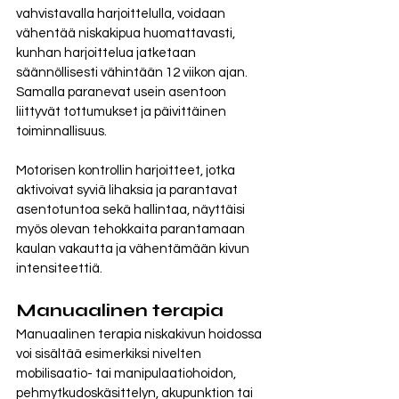
vahvistavalla harjoittelulla, voidaan 
vähentää niskakipua huomattavasti, 
kunhan harjoittelua jatketaan 
säännöllisesti vähintään 12 viikon ajan. 
Samalla paranevat usein asentoon 
liittyvät tottumukset ja päivittäinen 
toiminnallisuus.
Motorisen kontrollin harjoitteet, jotka 
aktivoivat syviä lihaksia ja parantavat 
asentotuntoa sekä hallintaa, näyttäisi 
myös olevan tehokkaita parantamaan 
kaulan vakautta ja vähentämään kivun 
intensiteettiä.
Manuaalinen terapia 
Manuaalinen terapia niskakivun hoidossa 
voi sisältää esimerkiksi nivelten 
mobilisaatio- tai manipulaatiohoidon, 
pehmytkudoskäsittelyn, akupunktion tai 