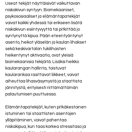
Useat tekijät näyttäisivät vaikuttavan 
niskakivun syntyyn. Biomekaaniset, 
psykososiaaliset ja elämäntapatekijät 
voivat kaikki yhdessä tai erikseen lisätä 
niskakivun esiintyvyyttä tai pitkittää jo 
syntynyttä kipua. Pään eteentyöntynyt 
asento, heikot yläselän ja kaulan lihakset 
sekä keskivartalon tukilihasten 
heikentynyt aktivaatio, ovat yleisiä 
biomekaanisia tekijöitä. Lisäksi heikko 
kaularangan hallinta, toistuvat 
kaularankaa rasittavat liikkeet, voivat 
aiheuttaa lihasväsymystä ja staattista 
jännitystä, erityisesti riittämättömän 
palautumisen puuttuessa.
Elämäntapatekijät, kuten pitkäkestoinen 
istuminen tai staattisten asentojen 
ylläpitäminen, voivat pahentaa 
niskakipua, kun taas korkea stressitaso ja 