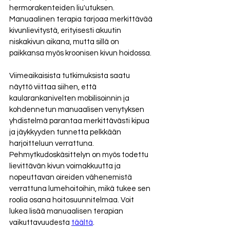
hermorakenteiden liu'utuksen. 
Manuaalinen terapia tarjoaa merkittävää 
kivunlievitystä, erityisesti akuutin 
niskakivun aikana, mutta sillä on 
paikkansa myös kroonisen kivun hoidossa. 
Viimeaikaisista tutkimuksista saatu 
näyttö viittaa siihen, että 
kaularankanivelten mobilisoinnin ja 
kohdennetun manuaalisen venytyksen 
yhdistelmä parantaa merkittävästi kipua 
ja jäykkyyden tunnetta pelkkään 
harjoitteluun verrattuna. 
Pehmytkudoskäsittelyn on myös todettu 
lievittävän kivun voimakkuutta ja 
nopeuttavan oireiden vähenemistä 
verrattuna lumehoitoihin, mikä tukee sen 
roolia osana hoitosuunnitelmaa. Voit 
lukea lisää manuaalisen terapian 
vaikuttavuudesta 
täältä
.