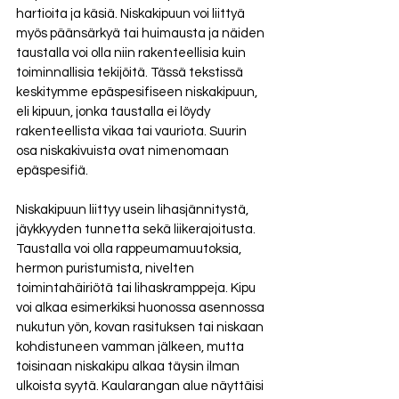
hartioita ja käsiä. Niskakipuun voi liittyä 
myös päänsärkyä tai huimausta ja näiden 
taustalla voi olla niin rakenteellisia kuin 
toiminnallisia tekijöitä. Tässä tekstissä 
keskitymme epäspesifiseen niskakipuun, 
eli kipuun, jonka taustalla ei löydy 
rakenteellista vikaa tai vauriota. Suurin 
osa niskakivuista ovat nimenomaan 
epäspesifiä. 
Niskakipuun liittyy usein lihasjännitystä, 
jäykkyyden tunnetta sekä liikerajoitusta. 
Taustalla voi olla rappeumamuutoksia, 
hermon puristumista, nivelten 
toimintahäiriötä tai lihaskramppeja. Kipu 
voi alkaa esimerkiksi huonossa asennossa 
nukutun yön, kovan rasituksen tai niskaan 
kohdistuneen vamman jälkeen, mutta 
toisinaan niskakipu alkaa täysin ilman 
ulkoista syytä. Kaularangan alue näyttäisi 