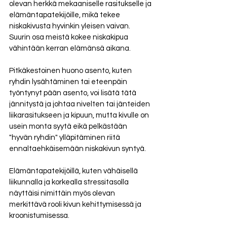
olevan herkkä mekaaniselle rasitukselle ja 
elämäntapatekijöille, mikä tekee 
niskakivusta hyvinkin yleisen vaivan. 
Suurin osa meistä kokee niskakipua 
vähintään kerran elämänsä aikana. 
Pitkäkestoinen huono asento, kuten 
ryhdin lysähtäminen tai eteenpäin 
työntynyt pään asento, voi lisätä tätä 
jännitystä ja johtaa nivelten tai jänteiden 
liikarasitukseen ja kipuun, mutta kivulle on 
usein monta syytä eikä pelkästään 
"hyvän ryhdin" ylläpitäminen riitä 
ennaltaehkäisemään niskakivun syntyä. 
Elämäntapatekijöillä, kuten vähäisellä 
liikunnalla ja korkealla stressitasolla 
näyttäisi nimittäin myös olevan 
merkittävä rooli kivun kehittymisessä ja 
kroonistumisessa.