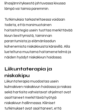
lihasjännityksestä johtuvassa kivussa 
lämpö voi toimia paremmin. 
Tutkimuksia tarkasteltaessa voidaan 
todeta, että monimuotoinen 
hoitostrategia usein tuottaa merkittävää 
kivun lievittymistä, toiminnan 
parantumista ja elämänlaadun 
kohenemista niskakivuista kärsivillä. Alla 
lueteltuna muutama hoitomenetelmä ja 
näiden hyödyt niskakivun hoidossa. 
Liikuntaterapia ja 
niskakipu
Liikuntaterapia muodostaa usein 
kulmakiven niskakivun hoidossa ja niskaa 
sekä hartioita vahvistavat ohjelmat ovat 
osoittaneet merkittäviä hyötyjä 
niskakivun hallinnassa. Kliiniset 
tutkimukset ovat osoittaneet, että 