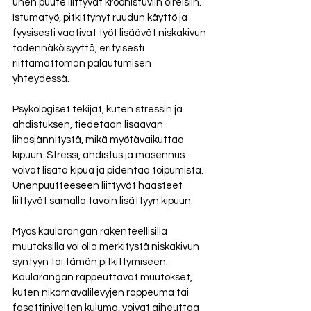
unen puute liittyvät kroonistuviin oireisiin. 
Istumatyö, pitkittynyt ruudun käyttö ja 
fyysisesti vaativat työt lisäävät niskakivun 
todennäköisyyttä, erityisesti 
riittämättömän palautumisen 
yhteydessä.
Psykologiset tekijät, kuten stressin ja 
ahdistuksen, tiedetään lisäävän 
lihasjännitystä, mikä myötävaikuttaa 
kipuun. Stressi, ahdistus ja masennus 
voivat lisätä kipua ja pidentää toipumista. 
Unenpuutteeseen liittyvät haasteet 
liittyvät samalla tavoin lisättyyn kipuun.
Myös kaularangan rakenteellisilla 
muutoksilla voi olla merkitystä niskakivun 
syntyyn tai tämän pitkittymiseen. 
Kaularangan rappeuttavat muutokset, 
kuten nikamavälilevyjen rappeuma tai 
fasettinivelten kuluma, voivat aiheuttaa 