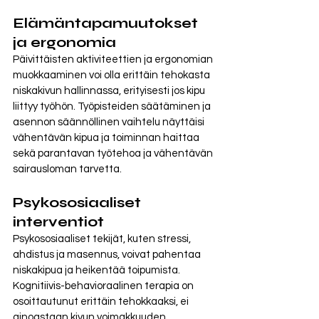
Elämäntapamuutokset  
ja ergonomia 
Päivittäisten aktiviteettien ja ergonomian 
muokkaaminen voi olla erittäin tehokasta 
niskakivun hallinnassa, erityisesti jos kipu 
liittyy työhön. Työpisteiden säätäminen ja 
asennon säännöllinen vaihtelu näyttäisi 
vähentävän kipua ja toiminnan haittaa 
sekä parantavan työtehoa ja vähentävän 
sairausloman tarvetta. 
Psykososiaaliset 
interventiot
Psykososiaaliset tekijät, kuten stressi, 
ahdistus ja masennus, voivat pahentaa 
niskakipua ja heikentää toipumista. 
Kognitiivis-behavioraalinen terapia on 
osoittautunut erittäin tehokkaaksi, ei 
ainoastaan kivun voimakkuuden 