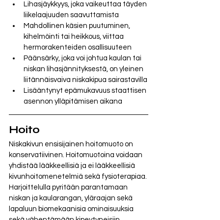
Lihasjäykkyys, joka vaikeuttaa täyden 
liikelaajuuden saavuttamista
Mahdollinen käsien puutuminen, 
kihelmöinti tai heikkous, viittaa 
hermorakenteiden osallisuuteen
Päänsärky, joka voi johtua kaulan tai 
niskan lihasjännityksestä, on yleinen 
liitännäisvaiva niskakipua sairastavilla
Lisääntynyt epämukavuus staattisen 
asennon ylläpitämisen aikana
Hoito
Niskakivun 
ensisijainen hoitomuoto on 
konservatiivinen. Hoitomuotoina voidaan 
yhdistää lääkkeellisiä ja ei lääkkeellisiä 
kivunhoitomenetelmiä sekä fysioterapiaa. 
Harjoittelulla pyritään parantamaan 
niskan ja kaularangan, yläraajan sekä 
lapaluun biomekaanisia ominaisuuksia 
sekä vähentämään kipeytyneisiin 