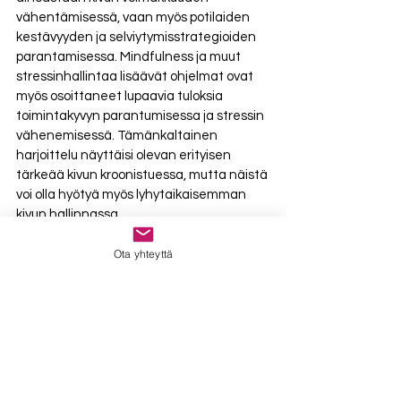
vähentämisessä, vaan myös potilaiden 
kestävyyden ja selviytymisstrategioiden 
parantamisessa. Mindfulness ja muut 
stressinhallintaa lisäävät ohjelmat ovat 
myös osoittaneet lupaavia tuloksia 
toimintakyvyn parantumisessa ja stressin 
vähenemisessä. Tämänkaltainen 
harjoittelu näyttäisi olevan erityisen 
tärkeää kivun kroonistuessa, mutta näistä 
voi olla hyötyä myös lyhytaikaisemman 
kivun hallinnassa. 
Ota yhteyttä
Itsehoito ja 
ennaltaehkäisy
Lepo ja kuormituksen modifiointi:
Anna niskan lihaksille ja ympäröiville 
kudoksille lepoa välttämällä 
aktiviteetteja, jotka pahentavat 