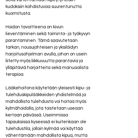
kudoksiin kohdistuvaa suurentunutta 
kuormitusta.
Hoidon tavoitteena on kivun 
lieventäminen sekä toiminta- ja työkyvyn 
parantaminen. Tämä saavutetaan 
tarkan, nousujohteisen ja yksilöidyn 
harjoitusohjelman avulla, johon on usein 
liitetty myös liikkuvuutta parantavia ja 
ylläpitäviä harjoitteita sekä manuaalista 
terapiaa.
Lääkehoitona käytetään yleisesti kipu- ja 
tulehduskipulääkkeiden yhdistelmää ja 
mahdollista tulehdusta voi hoitaa myös 
kylmähoidolla, jota toistetaan useaan 
kertaan päivässä. Useimmissa 
tapauksissa kyseessä ei kuitenkaan ole 
tulehdustila, jolloin kylmää voi käyttää 
vähentämään mahdollista kipua, mutta 