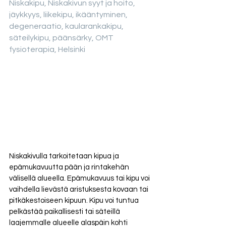
Niskakipu, Niskakivun syyt ja hoito, 
jäykkyys, liikekipu, ikääntyminen, 
degeneraatio, kaularankakipu, 
säteilykipu, päänsärky, OMT 
fysioterapia, Helsinki
Niskakivulla tarkoitetaan kipua ja 
epämukavuutta pään ja rintakehän 
välisellä alueella. Epämukavuus tai kipu voi 
vaihdella lievästä aristuksesta kovaan tai 
pitkäkestoiseen kipuun. Kipu voi tuntua 
pelkästää paikallisesti tai säteillä 
laajemmalle alueelle alaspäin kohti 