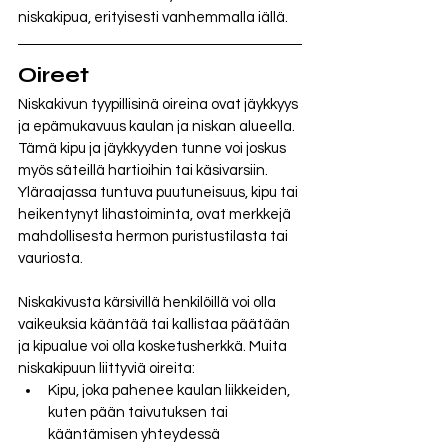
niskakipua, erityisesti vanhemmalla iällä.
Oireet
Niskakivun tyypillisinä oireina ovat jäykkyys 
ja epämukavuus kaulan ja niskan alueella. 
Tämä kipu ja jäykkyyden tunne voi joskus 
myös säteillä hartioihin tai käsivarsiin.  
Yläraajassa tuntuva puutuneisuus, kipu tai 
heikentynyt lihastoiminta, ovat merkkejä 
mahdollisesta hermon puristustilasta tai 
vauriosta. 
Niskakivusta kärsivillä henkilöillä voi olla 
vaikeuksia kääntää tai kallistaa päätään 
ja kipualue voi olla kosketusherkkä. Muita 
niskakipuun liittyviä oireita:
Kipu, joka pahenee kaulan liikkeiden, 
kuten pään taivutuksen tai 
kääntämisen yhteydessä