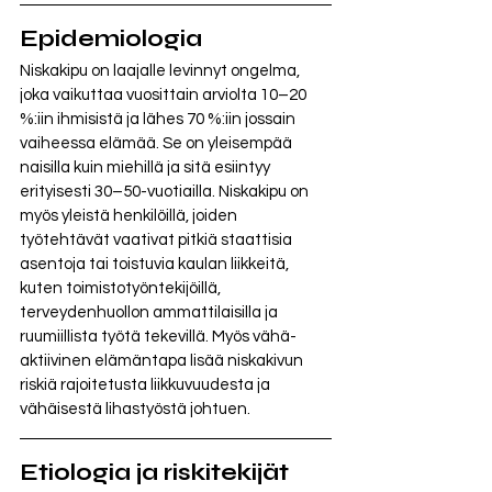
Epidemiologia
Niskakipu on laajalle levinnyt ongelma, 
joka vaikuttaa vuosittain arviolta 10–20 
%:iin ihmisistä ja lähes 70 %:iin jossain 
vaiheessa elämää. Se on yleisempää 
naisilla kuin miehillä ja sitä esiintyy 
erityisesti 30–50-vuotiailla. Niskakipu on 
myös yleistä henkilöillä, joiden 
työtehtävät vaativat pitkiä staattisia 
asentoja tai toistuvia kaulan liikkeitä, 
kuten toimistotyöntekijöillä, 
terveydenhuollon ammattilaisilla ja 
ruumiillista työtä tekevillä. Myös vähä-
aktiivinen elämäntapa lisää niskakivun 
riskiä rajoitetusta liikkuvuudesta ja 
vähäisestä lihastyöstä johtuen.
Etiologia ja riskitekijät