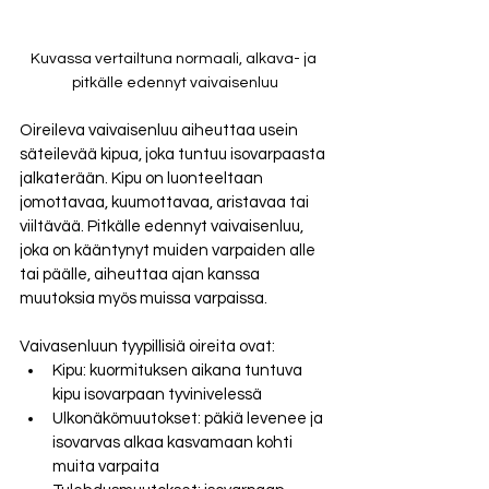
Kuvassa vertailtuna normaali, alkava- ja 
pitkälle edennyt vaivaisenluu
Oireileva vaivaisenluu aiheuttaa usein 
säteilevää kipua, joka tuntuu isovarpaasta 
jalkaterään. Kipu on luonteeltaan 
jomottavaa, kuumottavaa, aristavaa tai 
viiltävää. Pitkälle edennyt vaivaisenluu, 
joka on kääntynyt muiden varpaiden alle 
tai päälle, aiheuttaa ajan kanssa 
muutoksia myös muissa varpaissa.
Vaivasenluun tyypillisiä oireita ovat:
Kipu: kuormituksen aikana tuntuva 
kipu isovarpaan tyvinivelessä
Ulkonäkömuutokset: päkiä levenee ja 
isovarvas alkaa kasvamaan kohti 
muita varpaita