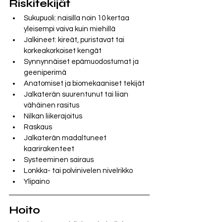
Riskitekijät
Sukupuoli: naisilla noin 10 kertaa 
yleisempi vaiva kuin miehillä
Jalkineet: kireät, puristavat tai 
korkeakorkoiset kengät 
Synnynnäiset epämuodostumat ja 
geeniperimä 
Anatomiset ja biomekaaniset tekijät
Jalkaterän suurentunut tai liian 
vähäinen rasitus
Nilkan liikerajoitus
Raskaus
Jalkaterän madaltuneet 
kaarirakenteet
Systeeminen sairaus 
Lonkka- tai polvinivelen nivelrikko
Ylipaino
Hoito