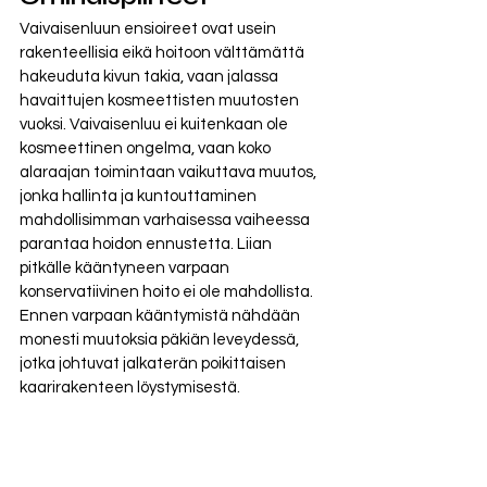
Vaivaisenluun ensioireet ovat usein 
rakenteellisia eikä hoitoon välttämättä 
hakeuduta kivun takia, vaan jalassa 
havaittujen kosmeettisten muutosten 
vuoksi. Vaivaisenluu ei kuitenkaan ole 
kosmeettinen ongelma, vaan koko 
alaraajan toimintaan vaikuttava muutos, 
jonka hallinta ja kuntouttaminen 
mahdollisimman varhaisessa vaiheessa 
parantaa hoidon ennustetta. Liian 
pitkälle kääntyneen varpaan 
konservatiivinen hoito ei ole mahdollista. 
Ennen varpaan kääntymistä nähdään 
monesti muutoksia päkiän leveydessä, 
jotka johtuvat jalkaterän poikittaisen 
kaarirakenteen löystymisestä. 