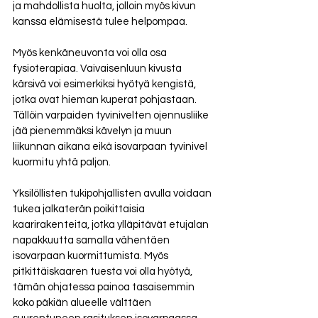
ja mahdollista huolta, jolloin myös kivun 
kanssa elämisestä tulee helpompaa.
Myös kenkäneuvonta voi olla osa 
fysioterapiaa. Vaivaisenluun kivusta 
kärsivä voi esimerkiksi hyötyä kengistä, 
jotka ovat hieman kuperat pohjastaan. 
Tällöin varpaiden tyvinivelten ojennusliike 
jää pienemmäksi kävelyn ja muun 
liikunnan aikana eikä isovarpaan tyvinivel 
kuormitu yhtä paljon. 
Yksilöllisten tukipohjallisten avulla voidaan 
tukea jalkaterän poikittaisia 
kaarirakenteita, jotka ylläpitävät etujalan 
napakkuutta samalla vähentäen 
isovarpaan kuormittumista. Myös 
pitkittäiskaaren tuesta voi olla hyötyä, 
tämän ohjatessa painoa tasaisemmin 
koko päkiän alueelle välttäen 