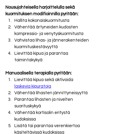
Nousujohteisella harjoittelulla sekä 
kuormituksen modifioinnilla pyritään:
Hallita kokonaiskuormitusta
Vähentää ärtyneiden kudosten 
kompressio- ja venytyskuormitusta
Vahvistaa lihas- ja jännerakenteiden 
kuormituskestävyyttä
Lievittää kipua ja parantaa 
toimintakykyä
Manuaalisella terapialla pyritään:
Lievittää kipua sekä aktivoida 
laskevia kipuratoja
Vähentää lihasten jännittyneisyyttä
Parantaa lihasten ja nivelten 
suorituskykyä
Vähentää kortisolin eritystä 
kudoksissa
Lisätä tai parantaa verenkiertoa 
käsiteltävissä kudoksissa