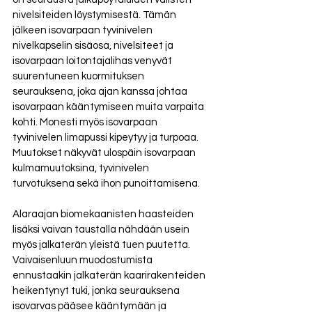
nivelsiteiden löystymisestä. Tämän 
jälkeen isovarpaan tyvinivelen 
nivelkapselin sisäosa, nivelsiteet ja 
isovarpaan loitontajalihas venyvät 
suurentuneen kuormituksen 
seurauksena, joka ajan kanssa johtaa 
isovarpaan kääntymiseen muita varpaita 
kohti. Monesti myös isovarpaan 
tyvinivelen limapussi kipeytyy ja turpoaa. 
Muutokset näkyvät ulospäin isovarpaan 
kulmamuutoksina, tyvinivelen 
turvotuksena sekä ihon punoittamisena. 
Alaraajan biomekaanisten haasteiden 
lisäksi vaivan taustalla nähdään usein 
myös jalkaterän yleistä tuen puutetta. 
Vaivaisenluun muodostumista 
ennustaakin jalkaterän kaarirakenteiden 
heikentynyt tuki, jonka seurauksena 
isovarvas pääsee kääntymään ja 