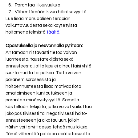
Parantaa liikkuvuuksia
Vähentämään kivun häiritsevyyttä
Lue lisää manuaalisen terapian 
vaikuttavuudesta sekä käytetyistä 
hoitomenetelmistä 
täältä
.
Opastuksella ja neuvonnalla pyritään:
Antamaan riittävästi tietoa vaivan 
luonteesta, taustatekijöistä sekä 
ennusteesta, jotta kipu ei aiheuttaisi yhtä 
suurta huolta tai pelkoa. Tieto vaivan 
paranemisprosessista ja 
hoitoennusteesta lisää motivaatiota 
omatoimiseen kuntoutukseen ja 
parantaa minäpystyvyyttä. Samalla 
käsitellään tekijöitä, jotka voivat vaikuttaa 
joko positiivisesti tai negatiivisesti hoito-
ennusteeseen ja aikatauluun, jolloin 
näihin voi tarvittaessa tehdä muutoksia. 
Tämä vähentää potilaan epätietoisuutta 