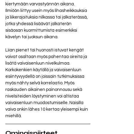
kiertymään varvastyönnön aikana. 
Ilmiöön liittyy usein myös lihasheikkouksia 
ja liikerajoituksia nilkassa tai jalkaterässä, 
jotka yhdessä lisäävät jalkaterän 
sisäosan kuormittumista esimerkiksi 
kävelyn tai juoksun aikana. 
Liian pienet tai huonosti istuvat kengät 
voivat osaltaan myös pahentaa oireita ja 
lisätä vaivaisenluun nivelkulmaa. 
Korkokenkien käytöllä ja vaivaisenluun 
esiintyvyydellä on joissain tutkimuksissa 
myös nähty selvä korrelaatio. Myös 
raskauden aikainen painonnousu sekä 
nivelsiteiden löystyminen voi altistaa 
vaivaisenluun muodostumiselle. Naisilla 
vaiva onkin lähes 10 kertaa yleisempi kuin 
miehillä. 
Ominaispiirteet