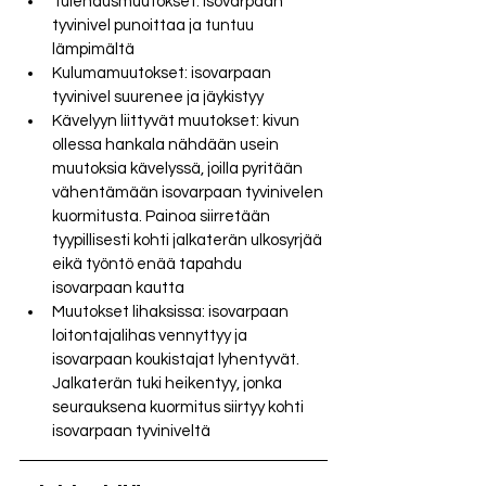
Tulehdusmuutokset: isovarpaan 
tyvinivel punoittaa ja tuntuu 
lämpimältä 
Kulumamuutokset: isovarpaan 
tyvinivel suurenee ja jäykistyy
Kävelyyn liittyvät muutokset: kivun 
ollessa hankala nähdään usein 
muutoksia kävelyssä, joilla pyritään 
vähentämään isovarpaan tyvinivelen 
kuormitusta. Painoa siirretään 
tyypillisesti kohti jalkaterän ulkosyrjää 
eikä työntö enää tapahdu 
isovarpaan kautta
Muutokset lihaksissa: isovarpaan 
loitontajalihas vennyttyy ja 
isovarpaan koukistajat lyhentyvät. 
Jalkaterän tuki heikentyy, jonka 
seurauksena kuormitus siirtyy kohti 
isovarpaan tyviniveltä