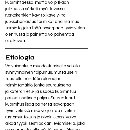
kuormittaessa, mutta voi pitkään 
jatkuessa särkeä myös levossa. 
Korkokenkien käyttö, kävely- tai 
juoksuharrastus tai mikä tahansa muu 
toiminto, joka lisää isovarpaan tyvinivelen 
ojennusta ja painetta voi pahentaa 
oireikuvaa. 
Etiologia
Vaivaisenluun muodostumiselle voi olla 
synnynnäinen taipumus, mutta usein 
taustalla nähdään alaraajan 
toimintahäiriö, jonka seurauksena 
jalkaterän etu- ja sisäosa kuormittuu 
poikkeuksellisen paljon. Suurentunut 
kuormitus lisää painetta isovarpaan 
tyvinivelessä mikä voi johtaa nivelen 
rustomuutoksiin ja nivelrikkoon. Vaiva 
alkaa tyypillisesti päkiän leviämisellä, joka 
on seurausta jalkapöytäluiden välisten 