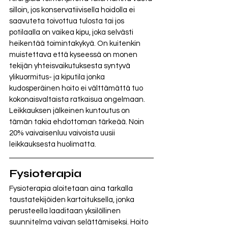
silloin, jos konservatiivisella hoidolla ei 
saavuteta toivottua tulosta tai jos 
potilaalla on vaikea kipu, joka selvästi 
heikentää toimintakykyä. On kuitenkin 
muistettava että kyseessä on monen 
tekijän yhteisvaikutuksesta syntyvä 
ylikuormitus- ja kiputila jonka 
kudosperäinen hoito ei välttämättä tuo 
kokonaisvaltaista ratkaisua ongelmaan. 
Leikkauksen jälkeinen kuntoutus on 
tämän takia ehdottoman tärkeää. Noin 
20% vaivaisenluu vaivoista uusii 
leikkauksesta huolimatta. 
Fysioterapia
Fysioterapia aloitetaan aina tarkalla 
taustatekijöiden kartoituksella, jonka 
perusteella laaditaan yksilöllinen 
suunnitelma vaivan selättämiseksi. Hoito 