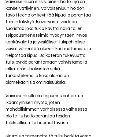
Vaivaisenluun ensisijainen hoitolinja on 
konservatiivinen. Vaivaisenluun hoidon 
tavoitteena on lievittää kipua ja parantaa 
toimintakykyä. Isovarvasta voidaan 
suoristaa joko tukia käyttämällä tai eri 
teippausmenetelmiä hyödyntäen. Myös 
kenkävalinta ja yksilölliset tukipohjalliset 
voivat vähentää alueen kuormittumista ja 
helpottaa kipua. Jalkaterän tukevuutta 
tulisi pyrkiä parantamaan vahvistamalla 
jalkaterän lihaksistoa sekä 
tarkastelemalla koko alaraajan 
biomekaanisia ominaisuuksia. 
Vaivaisenluulla on taipumus pahentua 
ikääntymisen myötä, joten 
mahdollisimman varhaisessa vaiheessa 
aloitettu hoito parantaa hoidon 
tuloksellisuutta huomattavasti. 
Kirurgisia toimenpiteitä tulisi harkita vasta 