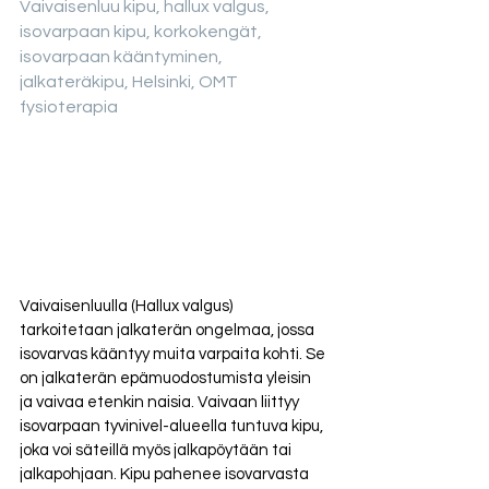
Vaivaisenluu kipu, hallux valgus, 
isovarpaan kipu, korkokengät, 
isovarpaan kääntyminen, 
jalkateräkipu, Helsinki, OMT 
fysioterapia
Vaivaisenluulla (Hallux valgus) 
tarkoitetaan jalkaterän ongelmaa, jossa 
isovarvas kääntyy muita varpaita kohti. Se 
on jalkaterän epämuodostumista yleisin 
ja vaivaa etenkin naisia. Vaivaan liittyy 
isovarpaan tyvinivel-alueella tuntuva kipu, 
joka voi säteillä myös jalkapöytään tai 
jalkapohjaan. Kipu pahenee isovarvasta 