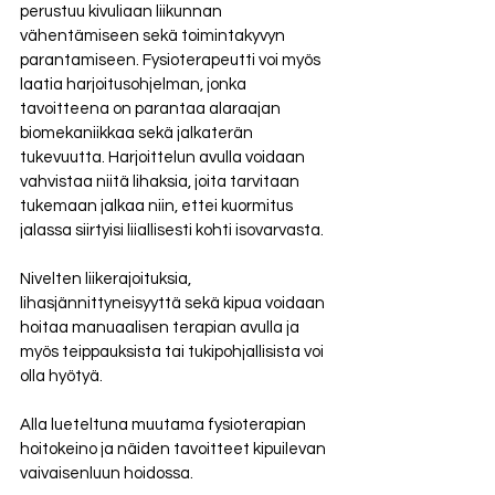
perustuu kivuliaan liikunnan 
vähentämiseen sekä toimintakyvyn 
parantamiseen. Fysioterapeutti voi myös 
laatia harjoitusohjelman, jonka 
tavoitteena on parantaa alaraajan 
biomekaniikkaa sekä jalkaterän 
tukevuutta. Harjoittelun avulla voidaan 
vahvistaa niitä lihaksia, joita tarvitaan 
tukemaan jalkaa niin, ettei kuormitus 
jalassa siirtyisi liiallisesti kohti isovarvasta. 
Nivelten liikerajoituksia, 
lihasjännittyneisyyttä sekä kipua voidaan 
hoitaa manuaalisen terapian avulla ja 
myös teippauksista tai tukipohjallisista voi 
olla hyötyä. 
Alla lueteltuna muutama fysioterapian 
hoitokeino ja näiden tavoitteet kipuilevan 
vaivaisenluun hoidossa.